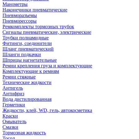
Манометры
Наконечники пневматические
Пневморазъемы
Пневморессоры
Ремкомплекты тормозных трубок
Сигналы пневматические, электрические
Трубки полиамидные
Фитинги, соединители
Шланг пневматический
Шланги подкачки
Шприцы нагнетательные
Ремни крепления груза и комплектующие
Комплектующие к ремням
Ремни стяжные
Технические жидкости
Антигель
Антифриз
Вода дистилированная
Герметики
Жидкости, клей, WD, гель, автокосметика
Краски
Омыватель
Смазки
Тормозная жидкость
Тосол