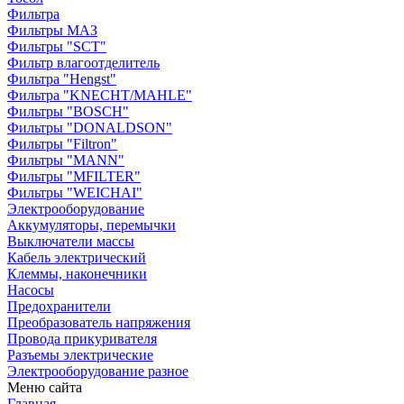
Фильтра
Фильтры МАЗ
Фильтры "SCT"
Фильтр влагоотделитель
Фильтра "Hengst"
Фильтра "KNECHT/MAHLE"
Фильтры "BOSCH"
Фильтры "DONALDSON"
Фильтры "Filtron"
Фильтры "MANN"
Фильтры "MFILTER"
Фильтры "WEICHAI"
Электрооборудование
Аккумуляторы, перемычки
Выключатели массы
Кабель электрический
Клеммы, наконечники
Насосы
Предохранители
Преобразователь напряжения
Провода прикуривателя
Разъемы электрические
Электрооборудование разное
Меню сайта
Главная