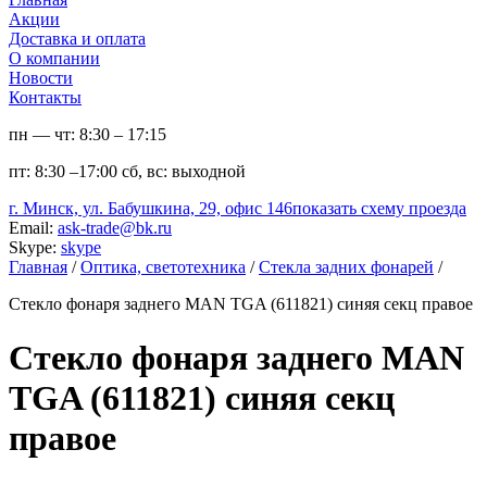
Акции
Доставка и оплата
О компании
Новости
Контакты
пн — чт:
8:30 – 17:15
пт:
8:30 –17:00
сб, вс:
выходной
г. Минск, ул. Бабушкина, 29, офис 146
показать схему проезда
Email:
ask-trade@bk.ru
Skype:
skype
Главная
/
Оптика, светотехника
/
Стекла задних фонарей
/
Стекло фонаря заднего MAN TGA (611821) синяя секц правое
Стекло фонаря заднего MAN
TGA (611821) синяя секц
правое