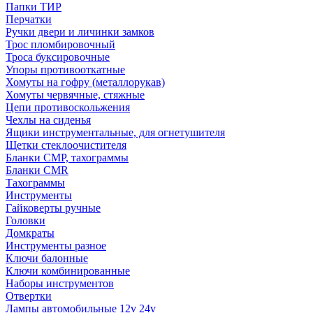
Папки ТИР
Перчатки
Ручки двери и личинки замков
Трос пломбировочный
Троса буксировочные
Упоры противооткатные
Хомуты на гофру (металлорукав)
Хомуты червячные, стяжные
Цепи противоскольжения
Чехлы на сиденья
Ящики инструментальные, для огнетушителя
Щетки стеклоочистителя
Бланки СМР, тахограммы
Бланки CMR
Тахограммы
Инструменты
Гайковерты ручные
Головки
Домкраты
Инструменты разное
Ключи балонные
Ключи комбинированные
Наборы инструментов
Отвертки
Лампы автомобильные 12v 24v