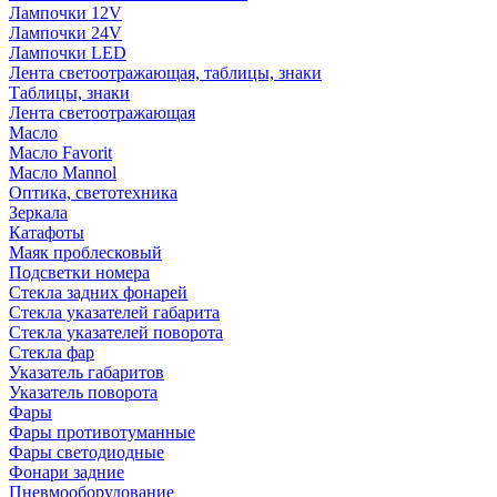
Лампочки 12V
Лампочки 24V
Лампочки LED
Лента светоотражающая, таблицы, знаки
Таблицы, знаки
Лента светоотражающая
Масло
Масло Favorit
Масло Mannol
Оптика, светотехника
Зеркала
Катафоты
Маяк проблесковый
Подсветки номера
Стекла задних фонарей
Стекла указателей габарита
Стекла указателей поворота
Стекла фар
Указатель габаритов
Указатель поворота
Фары
Фары противотуманные
Фары светодиодные
Фонари задние
Пневмооборудование