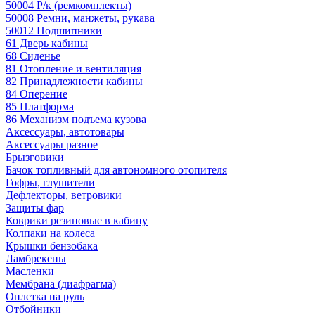
50004 Р/к (ремкомплекты)
50008 Ремни, манжеты, рукава
50012 Подшипники
61 Дверь кабины
68 Сиденье
81 Отопление и вентиляция
82 Принадлежности кабины
84 Оперение
85 Платформа
86 Механизм подъема кузова
Аксессуары, автотовары
Аксессуары разное
Брызговики
Бачок топливный для автономного отопителя
Гофры, глушители
Дефлекторы, ветровики
Защиты фар
Коврики резиновые в кабину
Колпаки на колеса
Крышки бензобака
Ламбрекены
Масленки
Мембрана (диафрагма)
Оплетка на руль
Отбойники