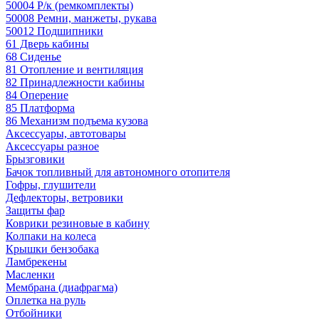
50004 Р/к (ремкомплекты)
50008 Ремни, манжеты, рукава
50012 Подшипники
61 Дверь кабины
68 Сиденье
81 Отопление и вентиляция
82 Принадлежности кабины
84 Оперение
85 Платформа
86 Механизм подъема кузова
Аксессуары, автотовары
Аксессуары разное
Брызговики
Бачок топливный для автономного отопителя
Гофры, глушители
Дефлекторы, ветровики
Защиты фар
Коврики резиновые в кабину
Колпаки на колеса
Крышки бензобака
Ламбрекены
Масленки
Мембрана (диафрагма)
Оплетка на руль
Отбойники