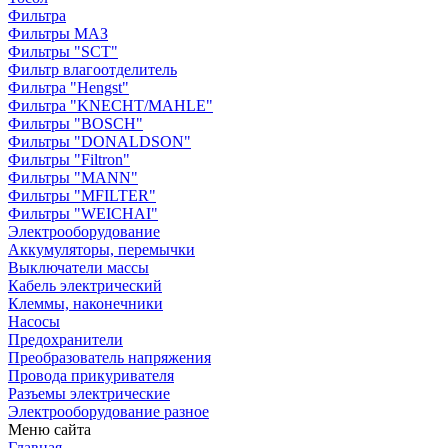
Фильтра
Фильтры МАЗ
Фильтры "SCT"
Фильтр влагоотделитель
Фильтра "Hengst"
Фильтра "KNECHT/MAHLE"
Фильтры "BOSCH"
Фильтры "DONALDSON"
Фильтры "Filtron"
Фильтры "MANN"
Фильтры "MFILTER"
Фильтры "WEICHAI"
Электрооборудование
Аккумуляторы, перемычки
Выключатели массы
Кабель электрический
Клеммы, наконечники
Насосы
Предохранители
Преобразователь напряжения
Провода прикуривателя
Разъемы электрические
Электрооборудование разное
Меню сайта
Главная