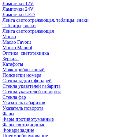
Лампочки 12V
Лампочки 24V
Лампочки LED
Лента светоотражающая, таблицы, знаки
Таблицы, знаки
Лента светоотражающая
Масло
Масло Favorit
Масло Mannol
Оптика, светотехника
Зеркала
Катафоты
Маяк проблесковый
Подсветки номера
Стекла задних фонарей
Стекла указателей габарита
Стекла указателей поворота
Стекла фар
Указатель габаритов
Указатель поворота
Фары
Фары противотуманные
Фары светодиодные
Фонари задние
Пневмооборудование