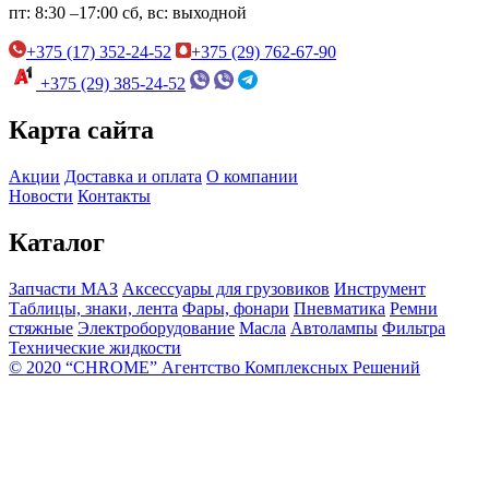
пт:
8:30 –17:00
сб, вс:
выходной
+375 (17) 352-24-52
+375 (29) 762-67-90
+375 (29) 385-24-52
Карта сайта
Акции
Доставка и оплата
О компании
Новости
Контакты
Каталог
Запчасти МАЗ
Аксессуары для грузовиков
Инструмент
Таблицы, знаки, лента
Фары, фонари
Пневматика
Ремни
стяжные
Электроборудование
Масла
Автолампы
Фильтра
Технические жидкости
© 2020 “CHROME” Агентство Комплексных Решений