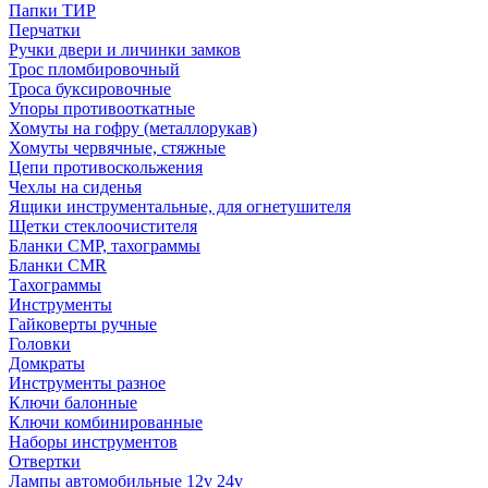
Папки ТИР
Перчатки
Ручки двери и личинки замков
Трос пломбировочный
Троса буксировочные
Упоры противооткатные
Хомуты на гофру (металлорукав)
Хомуты червячные, стяжные
Цепи противоскольжения
Чехлы на сиденья
Ящики инструментальные, для огнетушителя
Щетки стеклоочистителя
Бланки СМР, тахограммы
Бланки CMR
Тахограммы
Инструменты
Гайковерты ручные
Головки
Домкраты
Инструменты разное
Ключи балонные
Ключи комбинированные
Наборы инструментов
Отвертки
Лампы автомобильные 12v 24v