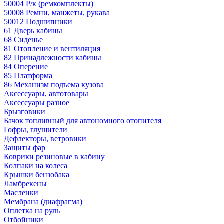
50004 Р/к (ремкомплекты)
50008 Ремни, манжеты, рукава
50012 Подшипники
61 Дверь кабины
68 Сиденье
81 Отопление и вентиляция
82 Принадлежности кабины
84 Оперение
85 Платформа
86 Механизм подъема кузова
Аксессуары, автотовары
Аксессуары разное
Брызговики
Бачок топливный для автономного отопителя
Гофры, глушители
Дефлекторы, ветровики
Защиты фар
Коврики резиновые в кабину
Колпаки на колеса
Крышки бензобака
Ламбрекены
Масленки
Мембрана (диафрагма)
Оплетка на руль
Отбойники