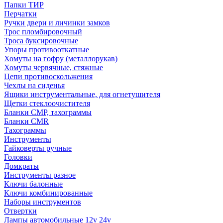
Папки ТИР
Перчатки
Ручки двери и личинки замков
Трос пломбировочный
Троса буксировочные
Упоры противооткатные
Хомуты на гофру (металлорукав)
Хомуты червячные, стяжные
Цепи противоскольжения
Чехлы на сиденья
Ящики инструментальные, для огнетушителя
Щетки стеклоочистителя
Бланки СМР, тахограммы
Бланки CMR
Тахограммы
Инструменты
Гайковерты ручные
Головки
Домкраты
Инструменты разное
Ключи балонные
Ключи комбинированные
Наборы инструментов
Отвертки
Лампы автомобильные 12v 24v