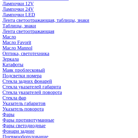
Лампочки 12V
Лампочки 24V
Лампочки LED
Лента светоотражающая, таблицы, знаки
Таблицы, знаки
Лента светоотражающая
Масло
Масло Favorit
Масло Mannol
Оптика, светотехника
Зеркала
Катафоты
Маяк проблесковый
Подсветки номера
Стекла задних фонарей
Стекла указателей габарита
Стекла указателей поворота
Стекла фар
Указатель габаритов
Указатель поворота
Фары
Фары противотуманные
Фары светодиодные
Фонари задние
Пневмооборудование