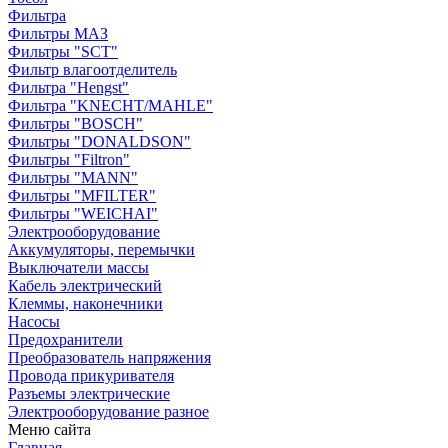
Фильтра
Фильтры МАЗ
Фильтры "SCT"
Фильтр влагоотделитель
Фильтра "Hengst"
Фильтра "KNECHT/MAHLE"
Фильтры "BOSCH"
Фильтры "DONALDSON"
Фильтры "Filtron"
Фильтры "MANN"
Фильтры "MFILTER"
Фильтры "WEICHAI"
Электрооборудование
Аккумуляторы, перемычки
Выключатели массы
Кабель электрический
Клеммы, наконечники
Насосы
Предохранители
Преобразователь напряжения
Провода прикуривателя
Разъемы электрические
Электрооборудование разное
Меню сайта
Главная