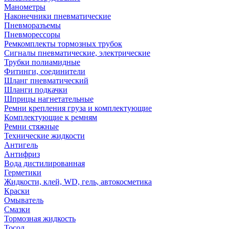
Манометры
Наконечники пневматические
Пневморазъемы
Пневморессоры
Ремкомплекты тормозных трубок
Сигналы пневматические, электрические
Трубки полиамидные
Фитинги, соединители
Шланг пневматический
Шланги подкачки
Шприцы нагнетательные
Ремни крепления груза и комплектующие
Комплектующие к ремням
Ремни стяжные
Технические жидкости
Антигель
Антифриз
Вода дистилированная
Герметики
Жидкости, клей, WD, гель, автокосметика
Краски
Омыватель
Смазки
Тормозная жидкость
Тосол