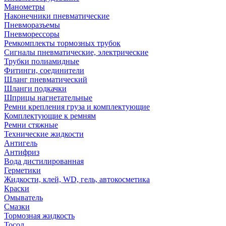
Манометры
Наконечники пневматические
Пневморазъемы
Пневморессоры
Ремкомплекты тормозных трубок
Сигналы пневматические, электрические
Трубки полиамидные
Фитинги, соединители
Шланг пневматический
Шланги подкачки
Шприцы нагнетательные
Ремни крепления груза и комплектующие
Комплектующие к ремням
Ремни стяжные
Технические жидкости
Антигель
Антифриз
Вода дистилированная
Герметики
Жидкости, клей, WD, гель, автокосметика
Краски
Омыватель
Смазки
Тормозная жидкость
Тосол