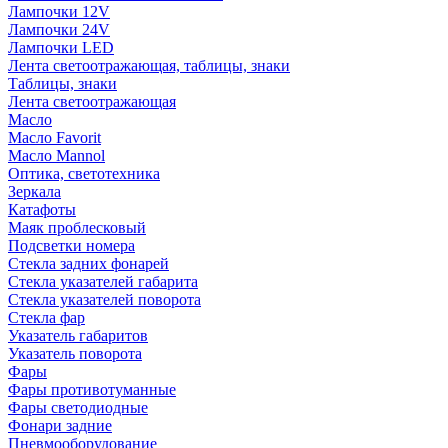
Лампочки 12V
Лампочки 24V
Лампочки LED
Лента светоотражающая, таблицы, знаки
Таблицы, знаки
Лента светоотражающая
Масло
Масло Favorit
Масло Mannol
Оптика, светотехника
Зеркала
Катафоты
Маяк проблесковый
Подсветки номера
Стекла задних фонарей
Стекла указателей габарита
Стекла указателей поворота
Стекла фар
Указатель габаритов
Указатель поворота
Фары
Фары противотуманные
Фары светодиодные
Фонари задние
Пневмооборудование