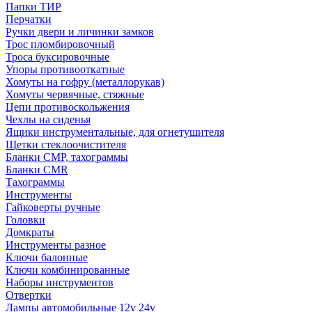
Папки ТИР
Перчатки
Ручки двери и личинки замков
Трос пломбировочный
Троса буксировочные
Упоры противооткатные
Хомуты на гофру (металлорукав)
Хомуты червячные, стяжные
Цепи противоскольжения
Чехлы на сиденья
Ящики инструментальные, для огнетушителя
Щетки стеклоочистителя
Бланки СМР, тахограммы
Бланки CMR
Тахограммы
Инструменты
Гайковерты ручные
Головки
Домкраты
Инструменты разное
Ключи балонные
Ключи комбинированные
Наборы инструментов
Отвертки
Лампы автомобильные 12v 24v