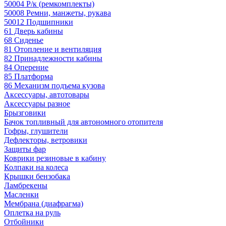
50004 Р/к (ремкомплекты)
50008 Ремни, манжеты, рукава
50012 Подшипники
61 Дверь кабины
68 Сиденье
81 Отопление и вентиляция
82 Принадлежности кабины
84 Оперение
85 Платформа
86 Механизм подъема кузова
Аксессуары, автотовары
Аксессуары разное
Брызговики
Бачок топливный для автономного отопителя
Гофры, глушители
Дефлекторы, ветровики
Защиты фар
Коврики резиновые в кабину
Колпаки на колеса
Крышки бензобака
Ламбрекены
Масленки
Мембрана (диафрагма)
Оплетка на руль
Отбойники