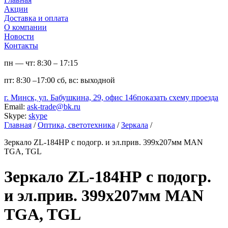
Акции
Доставка и оплата
О компании
Новости
Контакты
пн — чт:
8:30 – 17:15
пт:
8:30 –17:00
сб, вс:
выходной
г. Минск, ул. Бабушкина, 29, офис 146
показать схему проезда
Email:
ask-trade@bk.ru
Skype:
skype
Главная
/
Оптика, светотехника
/
Зеркала
/
Зеркало ZL-184НР с подогр. и эл.прив. 399х207мм MAN
TGA, TGL
Зеркало ZL-184НР с подогр.
и эл.прив. 399х207мм MAN
TGA, TGL