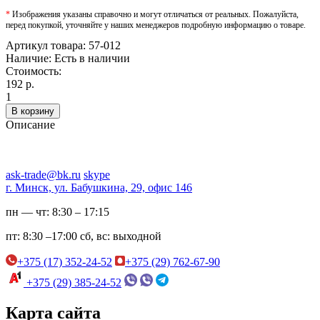
*
Изображения указаны справочно и могут отличаться от реальных. Пожалуйста,
перед покупкой, уточняйте у наших менеджеров подробную информацию о товаре.
Артикул товара:
57-012
Наличие:
Есть в наличии
Стоимость:
192 р.
1
В корзину
Описание
ask-trade@bk.ru
skype
г. Минск, ул. Бабушкина, 29, офис 146
пн — чт:
8:30 – 17:15
пт:
8:30 –17:00
сб, вс:
выходной
+375 (17) 352-24-52
+375 (29) 762-67-90
+375 (29) 385-24-52
Карта сайта