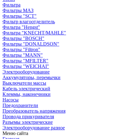
Фильтра
Фильтры МАЗ
Фильтры "SCT"
Фильтр влагоотделитель
Фильтра "Hengst"
Фильтра "KNECHT/MAHLE"
Фильтры "BOSCH"
Фильтры "DONALDSON"
Фильтры "Filtron"
Фильтры "MANN"
Фильтры "MFILTER"
Фильтры "WEICHAI"
Электрооборудование
Аккумуляторы, перемычки
Выключатели массы
Кабель электрический
Клеммы, наконечники
Насосы
Предохранители
Преобразователь напряжения
Провода прикуривателя
Разъемы электрические
Электрооборудование разное
Меню сайта
Главная