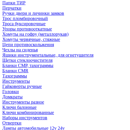
Папки ТИР
Перчатки
Ручки двери и личинки замков
Трос пломбировочный
Троса буксировочные
Упоры противооткатные
Хомуты на гофру (металлорукав)
Хомуты червячные, стяжные
Цепи противоскольжения
Чехлы на сиденья
Ящики инструментальные, для огнетушителя
Щетки стеклоочистителя
Бланки СМР, тахограммы
Бланки CMR
Тахограммы
Инструменты
Гайковерты ручные
Головки
Домкраты
Инструменты разное
Ключи балонные
Ключи комбинированные
Наборы инструментов
Отвертки
Лампы автомобильные 12v 24v