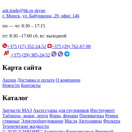
ask-trade@bk.ru
skype
г. Минск, ул. Бабушкина, 29, офис 146
пн — чт:
8:30 – 17:15
пт:
8:30 –17:00
сб, вс:
выходной
+375 (17) 352-24-52
+375 (29) 762-67-90
+375 (29) 385-24-52
Карта сайта
Акции
Доставка и оплата
О компании
Новости
Контакты
Каталог
Запчасти МАЗ
Аксессуары для грузовиков
Инструмент
Таблицы, знаки, лента
Фары, фонари
Пневматика
Ремни
стяжные
Электроборудование
Масла
Автолампы
Фильтра
Технические жидкости
© 2020 “CHROME” Агентство Комплексных Решений