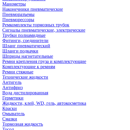
Манометры
Наконечники пневматические
Пневморазъемы
Пневморессоры
Ремкомплекты тормозных трубок
Сигналы пневматические, электрические
Трубки полиамидные
Фитинги, соединители
Шланг пневматический
Шланги подкачки
Шприцы нагнетательные
Ремни крепления груза и комплектующие
Комплектующие к ремням
Ремни стяжные
Технические жидкости
Антигель
Антифриз
Вода дистилированная
Герметики
Жидкости, клей, WD, гель, автокосметика
Краски
Омыватель
Смазки
Тормозная жидкость
Тосол