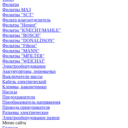
Фильтра
Фильтры МАЗ
Фильтры "SCT"
Фильтр влагоотделитель
Фильтра "Hengst"
Фильтра "KNECHT/MAHLE"
Фильтры "BOSCH"
Фильтры "DONALDSON"
Фильтры "Filtron"
Фильтры "MANN"
Фильтры "MFILTER"
Фильтры "WEICHAI"
Электрооборудование
Аккумуляторы, перемычки
Выключатели массы
Кабель электрический
Клеммы, наконечники
Насосы
Предохранители
Преобразователь напряжения
Провода прикуривателя
Разъемы электрические
Электрооборудование разное
Меню сайта
Главная