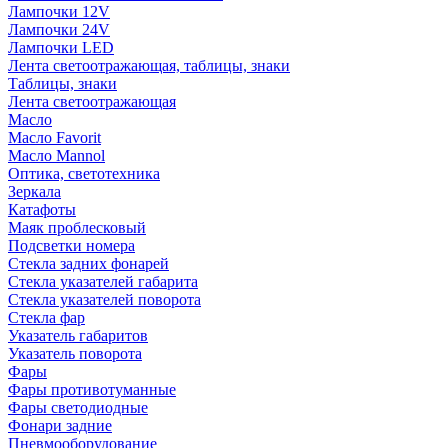
Лампочки 12V
Лампочки 24V
Лампочки LED
Лента светоотражающая, таблицы, знаки
Таблицы, знаки
Лента светоотражающая
Масло
Масло Favorit
Масло Mannol
Оптика, светотехника
Зеркала
Катафоты
Маяк проблесковый
Подсветки номера
Стекла задних фонарей
Стекла указателей габарита
Стекла указателей поворота
Стекла фар
Указатель габаритов
Указатель поворота
Фары
Фары противотуманные
Фары светодиодные
Фонари задние
Пневмооборудование