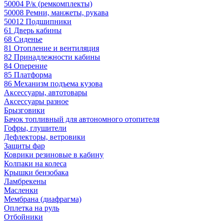
50004 Р/к (ремкомплекты)
50008 Ремни, манжеты, рукава
50012 Подшипники
61 Дверь кабины
68 Сиденье
81 Отопление и вентиляция
82 Принадлежности кабины
84 Оперение
85 Платформа
86 Механизм подъема кузова
Аксессуары, автотовары
Аксессуары разное
Брызговики
Бачок топливный для автономного отопителя
Гофры, глушители
Дефлекторы, ветровики
Защиты фар
Коврики резиновые в кабину
Колпаки на колеса
Крышки бензобака
Ламбрекены
Масленки
Мембрана (диафрагма)
Оплетка на руль
Отбойники