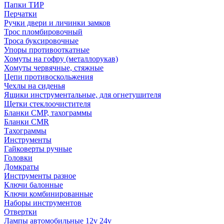
Папки ТИР
Перчатки
Ручки двери и личинки замков
Трос пломбировочный
Троса буксировочные
Упоры противооткатные
Хомуты на гофру (металлорукав)
Хомуты червячные, стяжные
Цепи противоскольжения
Чехлы на сиденья
Ящики инструментальные, для огнетушителя
Щетки стеклоочистителя
Бланки СМР, тахограммы
Бланки CMR
Тахограммы
Инструменты
Гайковерты ручные
Головки
Домкраты
Инструменты разное
Ключи балонные
Ключи комбинированные
Наборы инструментов
Отвертки
Лампы автомобильные 12v 24v