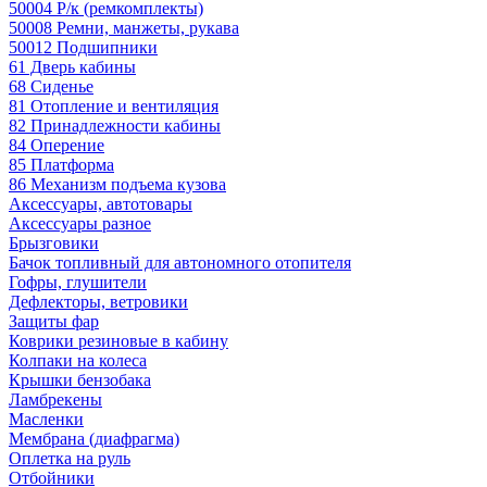
50004 Р/к (ремкомплекты)
50008 Ремни, манжеты, рукава
50012 Подшипники
61 Дверь кабины
68 Сиденье
81 Отопление и вентиляция
82 Принадлежности кабины
84 Оперение
85 Платформа
86 Механизм подъема кузова
Аксессуары, автотовары
Аксессуары разное
Брызговики
Бачок топливный для автономного отопителя
Гофры, глушители
Дефлекторы, ветровики
Защиты фар
Коврики резиновые в кабину
Колпаки на колеса
Крышки бензобака
Ламбрекены
Масленки
Мембрана (диафрагма)
Оплетка на руль
Отбойники