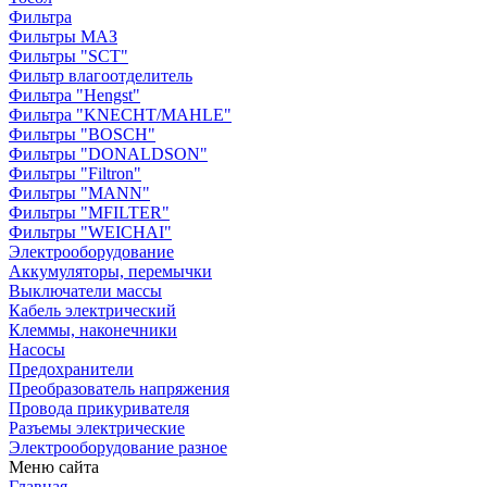
Фильтра
Фильтры МАЗ
Фильтры "SCT"
Фильтр влагоотделитель
Фильтра "Hengst"
Фильтра "KNECHT/MAHLE"
Фильтры "BOSCH"
Фильтры "DONALDSON"
Фильтры "Filtron"
Фильтры "MANN"
Фильтры "MFILTER"
Фильтры "WEICHAI"
Электрооборудование
Аккумуляторы, перемычки
Выключатели массы
Кабель электрический
Клеммы, наконечники
Насосы
Предохранители
Преобразователь напряжения
Провода прикуривателя
Разъемы электрические
Электрооборудование разное
Меню сайта
Главная