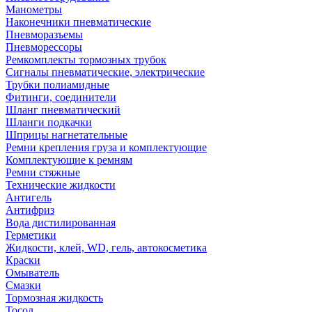
Манометры
Наконечники пневматические
Пневморазъемы
Пневморессоры
Ремкомплекты тормозных трубок
Сигналы пневматические, электрические
Трубки полиамидные
Фитинги, соединители
Шланг пневматический
Шланги подкачки
Шприцы нагнетательные
Ремни крепления груза и комплектующие
Комплектующие к ремням
Ремни стяжные
Технические жидкости
Антигель
Антифриз
Вода дистилированная
Герметики
Жидкости, клей, WD, гель, автокосметика
Краски
Омыватель
Смазки
Тормозная жидкость
Тосол