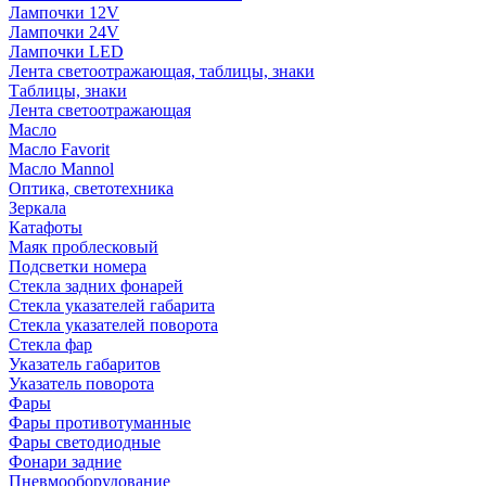
Лампочки 12V
Лампочки 24V
Лампочки LED
Лента светоотражающая, таблицы, знаки
Таблицы, знаки
Лента светоотражающая
Масло
Масло Favorit
Масло Mannol
Оптика, светотехника
Зеркала
Катафоты
Маяк проблесковый
Подсветки номера
Стекла задних фонарей
Стекла указателей габарита
Стекла указателей поворота
Стекла фар
Указатель габаритов
Указатель поворота
Фары
Фары противотуманные
Фары светодиодные
Фонари задние
Пневмооборудование