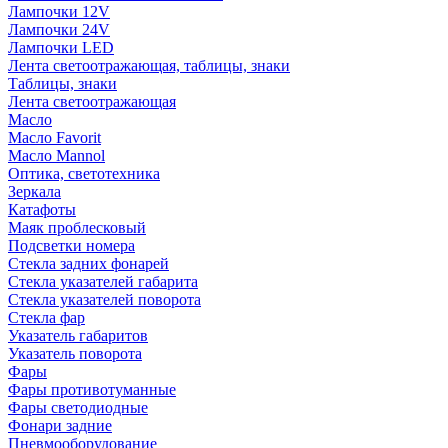
Лампочки 12V
Лампочки 24V
Лампочки LED
Лента светоотражающая, таблицы, знаки
Таблицы, знаки
Лента светоотражающая
Масло
Масло Favorit
Масло Mannol
Оптика, светотехника
Зеркала
Катафоты
Маяк проблесковый
Подсветки номера
Стекла задних фонарей
Стекла указателей габарита
Стекла указателей поворота
Стекла фар
Указатель габаритов
Указатель поворота
Фары
Фары противотуманные
Фары светодиодные
Фонари задние
Пневмооборудование