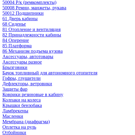
50004 Р/к (ремкомплекты)
50008 Ремни, манжеты, рукава
50012 Подшипники
61 Дверь кабины
68 Сиденье
81 Отопление и вентиляция
82 Принадлежности кабины
84 Оперение
85 Платформа
86 Механизм подъема кузова
Аксессуары, автотовары
Аксессуары разное
Брызговики
Бачок топливный для автономного отопителя
Гофры, глушители
Дефлекторы, ветровики
Защиты фар
Коврики резиновые в кабину
Колпаки на колеса
Крышки бензобака
Ламбрекены
Масленки
Мембрана (диафрагма)
Оплетка на руль
Отбойники