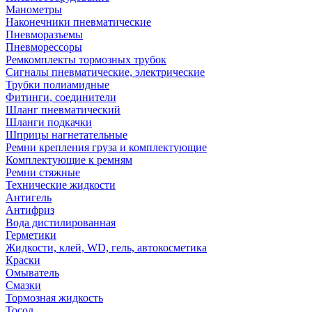
Манометры
Наконечники пневматические
Пневморазъемы
Пневморессоры
Ремкомплекты тормозных трубок
Сигналы пневматические, электрические
Трубки полиамидные
Фитинги, соединители
Шланг пневматический
Шланги подкачки
Шприцы нагнетательные
Ремни крепления груза и комплектующие
Комплектующие к ремням
Ремни стяжные
Технические жидкости
Антигель
Антифриз
Вода дистилированная
Герметики
Жидкости, клей, WD, гель, автокосметика
Краски
Омыватель
Смазки
Тормозная жидкость
Тосол