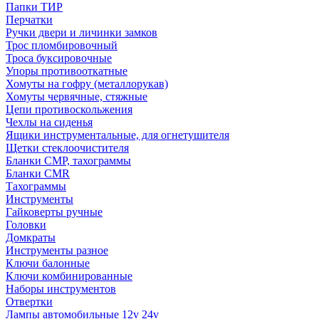
Папки ТИР
Перчатки
Ручки двери и личинки замков
Трос пломбировочный
Троса буксировочные
Упоры противооткатные
Хомуты на гофру (металлорукав)
Хомуты червячные, стяжные
Цепи противоскольжения
Чехлы на сиденья
Ящики инструментальные, для огнетушителя
Щетки стеклоочистителя
Бланки СМР, тахограммы
Бланки CMR
Тахограммы
Инструменты
Гайковерты ручные
Головки
Домкраты
Инструменты разное
Ключи балонные
Ключи комбинированные
Наборы инструментов
Отвертки
Лампы автомобильные 12v 24v