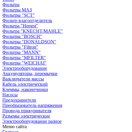
Фильтра
Фильтры МАЗ
Фильтры "SCT"
Фильтр влагоотделитель
Фильтра "Hengst"
Фильтра "KNECHT/MAHLE"
Фильтры "BOSCH"
Фильтры "DONALDSON"
Фильтры "Filtron"
Фильтры "MANN"
Фильтры "MFILTER"
Фильтры "WEICHAI"
Электрооборудование
Аккумуляторы, перемычки
Выключатели массы
Кабель электрический
Клеммы, наконечники
Насосы
Предохранители
Преобразователь напряжения
Провода прикуривателя
Разъемы электрические
Электрооборудование разное
Меню сайта
Главная