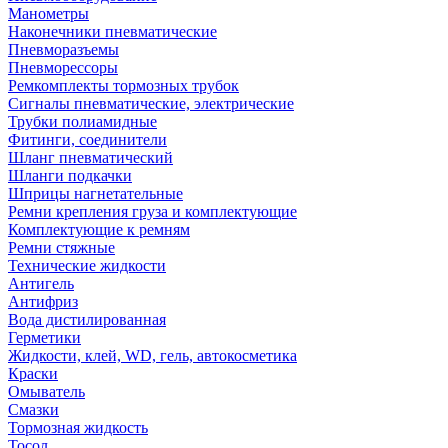
Манометры
Наконечники пневматические
Пневморазъемы
Пневморессоры
Ремкомплекты тормозных трубок
Сигналы пневматические, электрические
Трубки полиамидные
Фитинги, соединители
Шланг пневматический
Шланги подкачки
Шприцы нагнетательные
Ремни крепления груза и комплектующие
Комплектующие к ремням
Ремни стяжные
Технические жидкости
Антигель
Антифриз
Вода дистилированная
Герметики
Жидкости, клей, WD, гель, автокосметика
Краски
Омыватель
Смазки
Тормозная жидкость
Тосол