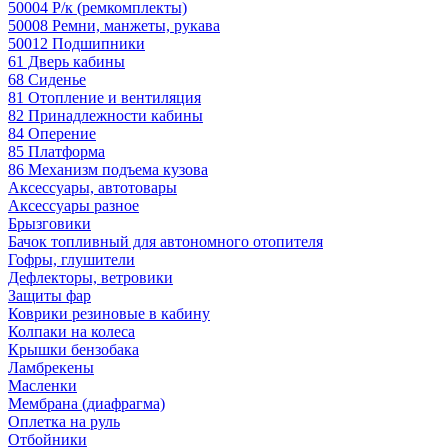
50004 Р/к (ремкомплекты)
50008 Ремни, манжеты, рукава
50012 Подшипники
61 Дверь кабины
68 Сиденье
81 Отопление и вентиляция
82 Принадлежности кабины
84 Оперение
85 Платформа
86 Механизм подъема кузова
Аксессуары, автотовары
Аксессуары разное
Брызговики
Бачок топливный для автономного отопителя
Гофры, глушители
Дефлекторы, ветровики
Защиты фар
Коврики резиновые в кабину
Колпаки на колеса
Крышки бензобака
Ламбрекены
Масленки
Мембрана (диафрагма)
Оплетка на руль
Отбойники