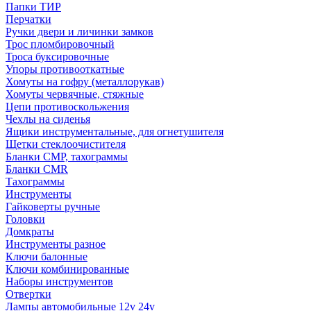
Папки ТИР
Перчатки
Ручки двери и личинки замков
Трос пломбировочный
Троса буксировочные
Упоры противооткатные
Хомуты на гофру (металлорукав)
Хомуты червячные, стяжные
Цепи противоскольжения
Чехлы на сиденья
Ящики инструментальные, для огнетушителя
Щетки стеклоочистителя
Бланки СМР, тахограммы
Бланки CMR
Тахограммы
Инструменты
Гайковерты ручные
Головки
Домкраты
Инструменты разное
Ключи балонные
Ключи комбинированные
Наборы инструментов
Отвертки
Лампы автомобильные 12v 24v