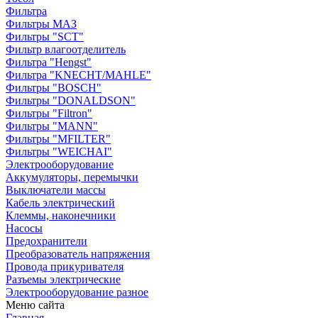
Фильтра
Фильтры МАЗ
Фильтры "SCT"
Фильтр влагоотделитель
Фильтра "Hengst"
Фильтра "KNECHT/MAHLE"
Фильтры "BOSCH"
Фильтры "DONALDSON"
Фильтры "Filtron"
Фильтры "MANN"
Фильтры "MFILTER"
Фильтры "WEICHAI"
Электрооборудование
Аккумуляторы, перемычки
Выключатели массы
Кабель электрический
Клеммы, наконечники
Насосы
Предохранители
Преобразователь напряжения
Провода прикуривателя
Разъемы электрические
Электрооборудование разное
Меню сайта
Главная