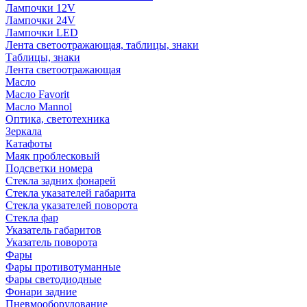
Лампочки 12V
Лампочки 24V
Лампочки LED
Лента светоотражающая, таблицы, знаки
Таблицы, знаки
Лента светоотражающая
Масло
Масло Favorit
Масло Mannol
Оптика, светотехника
Зеркала
Катафоты
Маяк проблесковый
Подсветки номера
Стекла задних фонарей
Стекла указателей габарита
Стекла указателей поворота
Стекла фар
Указатель габаритов
Указатель поворота
Фары
Фары противотуманные
Фары светодиодные
Фонари задние
Пневмооборудование