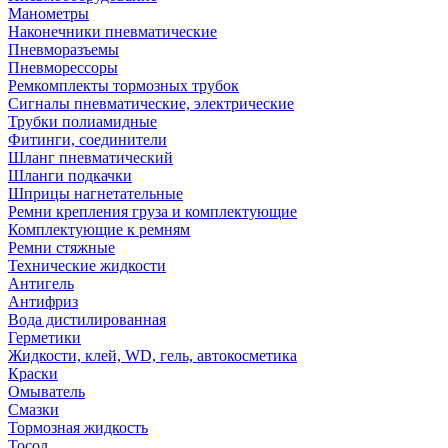
Манометры
Наконечники пневматические
Пневморазъемы
Пневморессоры
Ремкомплекты тормозных трубок
Сигналы пневматические, электрические
Трубки полиамидные
Фитинги, соединители
Шланг пневматический
Шланги подкачки
Шприцы нагнетательные
Ремни крепления груза и комплектующие
Комплектующие к ремням
Ремни стяжные
Технические жидкости
Антигель
Антифриз
Вода дистилированная
Герметики
Жидкости, клей, WD, гель, автокосметика
Краски
Омыватель
Смазки
Тормозная жидкость
Тосол