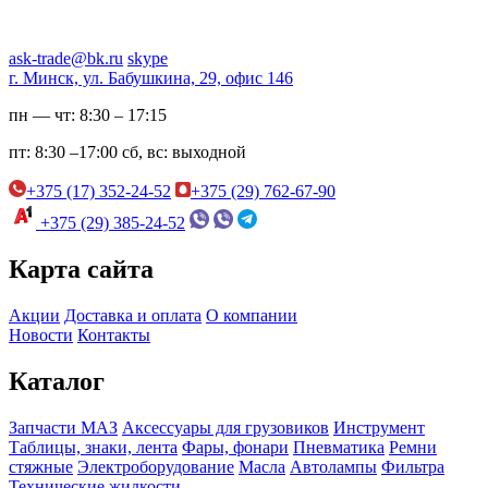
ask-trade@bk.ru
skype
г. Минск, ул. Бабушкина, 29, офис 146
пн — чт:
8:30 – 17:15
пт:
8:30 –17:00
сб, вс:
выходной
+375 (17) 352-24-52
+375 (29) 762-67-90
+375 (29) 385-24-52
Карта сайта
Акции
Доставка и оплата
О компании
Новости
Контакты
Каталог
Запчасти МАЗ
Аксессуары для грузовиков
Инструмент
Таблицы, знаки, лента
Фары, фонари
Пневматика
Ремни
стяжные
Электроборудование
Масла
Автолампы
Фильтра
Технические жидкости