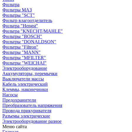
Фильтра
Фильтры МАЗ
Фильтры "SCT"
Фильтр влагоотделитель
Фильтра "Hengst"
Фильтра "KNECHT/MAHLE"
Фильтры "BOSCH"
Фильтры "DONALDSON"
Фильтры "Filtron"
Фильтры "MANN"
Фильтры "MFILTER"
Фильтры "WEICHAI"
Электрооборудование
Аккумуляторы, перемычки
Выключатели массы
Кабель электрический
Клеммы, наконечники
Насосы
Предохранители
Преобразователь напряжения
Провода прикуривателя
Разъемы электрические
Электрооборудование разное
Меню сайта
Главная