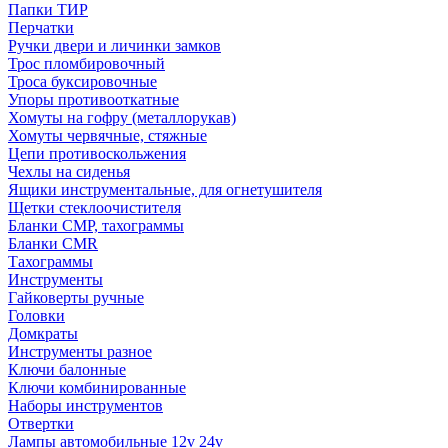
Папки ТИР
Перчатки
Ручки двери и личинки замков
Трос пломбировочный
Троса буксировочные
Упоры противооткатные
Хомуты на гофру (металлорукав)
Хомуты червячные, стяжные
Цепи противоскольжения
Чехлы на сиденья
Ящики инструментальные, для огнетушителя
Щетки стеклоочистителя
Бланки СМР, тахограммы
Бланки CMR
Тахограммы
Инструменты
Гайковерты ручные
Головки
Домкраты
Инструменты разное
Ключи балонные
Ключи комбинированные
Наборы инструментов
Отвертки
Лампы автомобильные 12v 24v