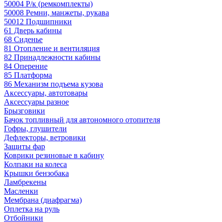
50004 Р/к (ремкомплекты)
50008 Ремни, манжеты, рукава
50012 Подшипники
61 Дверь кабины
68 Сиденье
81 Отопление и вентиляция
82 Принадлежности кабины
84 Оперение
85 Платформа
86 Механизм подъема кузова
Аксессуары, автотовары
Аксессуары разное
Брызговики
Бачок топливный для автономного отопителя
Гофры, глушители
Дефлекторы, ветровики
Защиты фар
Коврики резиновые в кабину
Колпаки на колеса
Крышки бензобака
Ламбрекены
Масленки
Мембрана (диафрагма)
Оплетка на руль
Отбойники