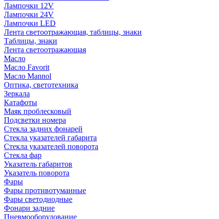
Лампочки 12V
Лампочки 24V
Лампочки LED
Лента светоотражающая, таблицы, знаки
Таблицы, знаки
Лента светоотражающая
Масло
Масло Favorit
Масло Mannol
Оптика, светотехника
Зеркала
Катафоты
Маяк проблесковый
Подсветки номера
Стекла задних фонарей
Стекла указателей габарита
Стекла указателей поворота
Стекла фар
Указатель габаритов
Указатель поворота
Фары
Фары противотуманные
Фары светодиодные
Фонари задние
Пневмооборудование