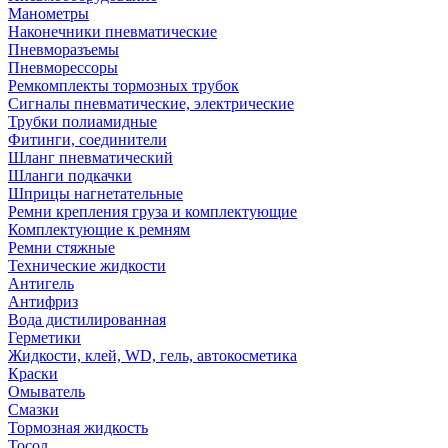
Манометры
Наконечники пневматические
Пневморазъемы
Пневморессоры
Ремкомплекты тормозных трубок
Сигналы пневматические, электрические
Трубки полиамидные
Фитинги, соединители
Шланг пневматический
Шланги подкачки
Шприцы нагнетательные
Ремни крепления груза и комплектующие
Комплектующие к ремням
Ремни стяжные
Технические жидкости
Антигель
Антифриз
Вода дистилированная
Герметики
Жидкости, клей, WD, гель, автокосметика
Краски
Омыватель
Смазки
Тормозная жидкость
Тосол