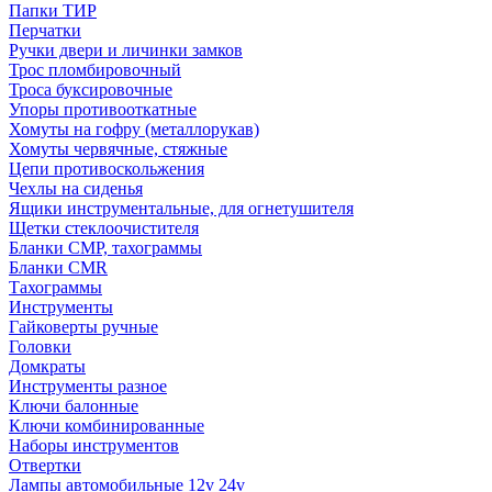
Папки ТИР
Перчатки
Ручки двери и личинки замков
Трос пломбировочный
Троса буксировочные
Упоры противооткатные
Хомуты на гофру (металлорукав)
Хомуты червячные, стяжные
Цепи противоскольжения
Чехлы на сиденья
Ящики инструментальные, для огнетушителя
Щетки стеклоочистителя
Бланки СМР, тахограммы
Бланки CMR
Тахограммы
Инструменты
Гайковерты ручные
Головки
Домкраты
Инструменты разное
Ключи балонные
Ключи комбинированные
Наборы инструментов
Отвертки
Лампы автомобильные 12v 24v