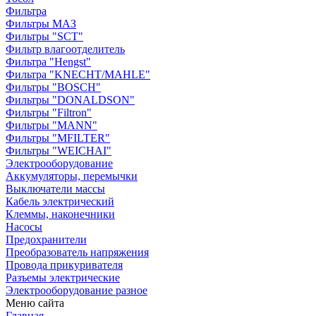
Фильтра
Фильтры МАЗ
Фильтры "SCT"
Фильтр влагоотделитель
Фильтра "Hengst"
Фильтра "KNECHT/MAHLE"
Фильтры "BOSCH"
Фильтры "DONALDSON"
Фильтры "Filtron"
Фильтры "MANN"
Фильтры "MFILTER"
Фильтры "WEICHAI"
Электрооборудование
Аккумуляторы, перемычки
Выключатели массы
Кабель электрический
Клеммы, наконечники
Насосы
Предохранители
Преобразователь напряжения
Провода прикуривателя
Разъемы электрические
Электрооборудование разное
Меню сайта
Главная