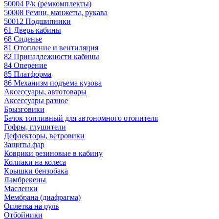
50004 Р/к (ремкомплекты)
50008 Ремни, манжеты, рукава
50012 Подшипники
61 Дверь кабины
68 Сиденье
81 Отопление и вентиляция
82 Принадлежности кабины
84 Оперение
85 Платформа
86 Механизм подъема кузова
Аксессуары, автотовары
Аксессуары разное
Брызговики
Бачок топливный для автономного отопителя
Гофры, глушители
Дефлекторы, ветровики
Защиты фар
Коврики резиновые в кабину
Колпаки на колеса
Крышки бензобака
Ламбрекены
Масленки
Мембрана (диафрагма)
Оплетка на руль
Отбойники