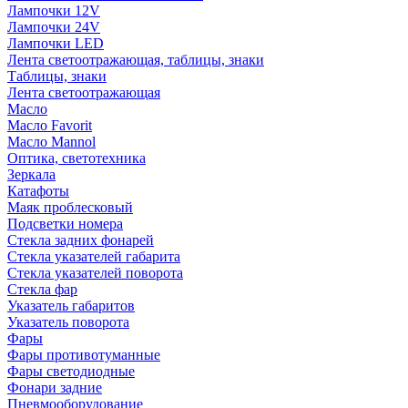
Лампочки 12V
Лампочки 24V
Лампочки LED
Лента светоотражающая, таблицы, знаки
Таблицы, знаки
Лента светоотражающая
Масло
Масло Favorit
Масло Mannol
Оптика, светотехника
Зеркала
Катафоты
Маяк проблесковый
Подсветки номера
Стекла задних фонарей
Стекла указателей габарита
Стекла указателей поворота
Стекла фар
Указатель габаритов
Указатель поворота
Фары
Фары противотуманные
Фары светодиодные
Фонари задние
Пневмооборудование