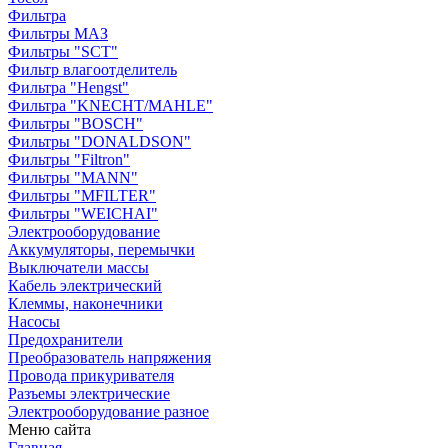
Фильтра
Фильтры МАЗ
Фильтры "SCT"
Фильтр влагоотделитель
Фильтра "Hengst"
Фильтра "KNECHT/MAHLE"
Фильтры "BOSCH"
Фильтры "DONALDSON"
Фильтры "Filtron"
Фильтры "MANN"
Фильтры "MFILTER"
Фильтры "WEICHAI"
Электрооборудование
Аккумуляторы, перемычки
Выключатели массы
Кабель электрический
Клеммы, наконечники
Насосы
Предохранители
Преобразователь напряжения
Провода прикуривателя
Разъемы электрические
Электрооборудование разное
Меню сайта
Главная