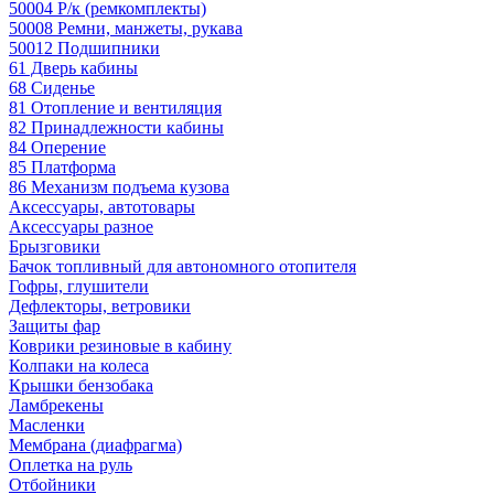
50004 Р/к (ремкомплекты)
50008 Ремни, манжеты, рукава
50012 Подшипники
61 Дверь кабины
68 Сиденье
81 Отопление и вентиляция
82 Принадлежности кабины
84 Оперение
85 Платформа
86 Механизм подъема кузова
Аксессуары, автотовары
Аксессуары разное
Брызговики
Бачок топливный для автономного отопителя
Гофры, глушители
Дефлекторы, ветровики
Защиты фар
Коврики резиновые в кабину
Колпаки на колеса
Крышки бензобака
Ламбрекены
Масленки
Мембрана (диафрагма)
Оплетка на руль
Отбойники