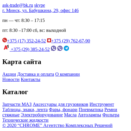
ask-trade@bk.ru
skype
г. Минск, ул. Бабушкина, 29, офис 146
пн — чт:
8:30 – 17:15
пт:
8:30 –17:00
сб, вс:
выходной
+375 (17) 352-24-52
+375 (29) 762-67-90
+375 (29) 385-24-52
Карта сайта
Акции
Доставка и оплата
О компании
Новости
Контакты
Каталог
Запчасти МАЗ
Аксессуары для грузовиков
Инструмент
Таблицы, знаки, лента
Фары, фонари
Пневматика
Ремни
стяжные
Электроборудование
Масла
Автолампы
Фильтра
Технические жидкости
© 2020 “CHROME” Агентство Комплексных Решений