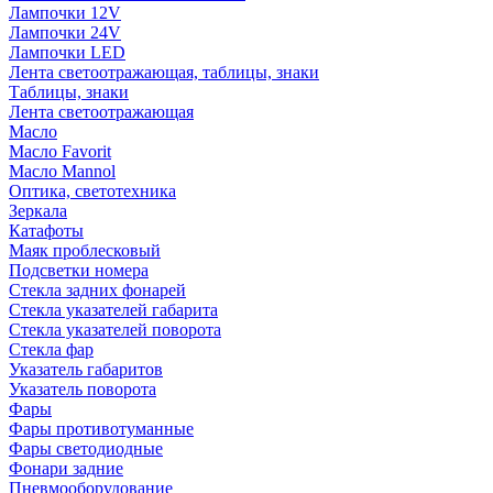
Лампочки 12V
Лампочки 24V
Лампочки LED
Лента светоотражающая, таблицы, знаки
Таблицы, знаки
Лента светоотражающая
Масло
Масло Favorit
Масло Mannol
Оптика, светотехника
Зеркала
Катафоты
Маяк проблесковый
Подсветки номера
Стекла задних фонарей
Стекла указателей габарита
Стекла указателей поворота
Стекла фар
Указатель габаритов
Указатель поворота
Фары
Фары противотуманные
Фары светодиодные
Фонари задние
Пневмооборудование