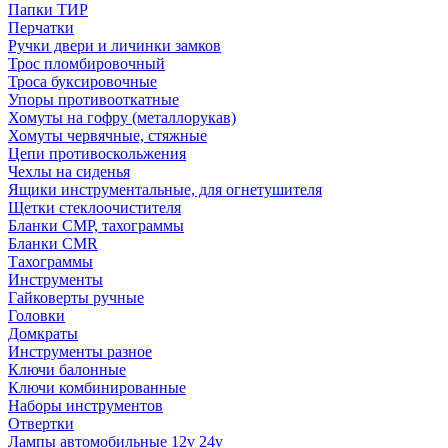
Папки ТИР
Перчатки
Ручки двери и личинки замков
Трос пломбировочный
Троса буксировочные
Упоры противооткатные
Хомуты на гофру (металлорукав)
Хомуты червячные, стяжные
Цепи противоскольжения
Чехлы на сиденья
Ящики инструментальные, для огнетушителя
Щетки стеклоочистителя
Бланки СМР, тахограммы
Бланки CMR
Тахограммы
Инструменты
Гайковерты ручные
Головки
Домкраты
Инструменты разное
Ключи балонные
Ключи комбинированные
Наборы инструментов
Отвертки
Лампы автомобильные 12v 24v