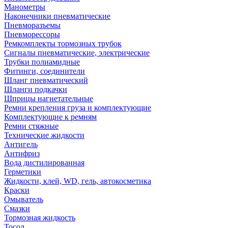
Манометры
Наконечники пневматические
Пневморазъемы
Пневморессоры
Ремкомплекты тормозных трубок
Сигналы пневматические, электрические
Трубки полиамидные
Фитинги, соединители
Шланг пневматический
Шланги подкачки
Шприцы нагнетательные
Ремни крепления груза и комплектующие
Комплектующие к ремням
Ремни стяжные
Технические жидкости
Антигель
Антифриз
Вода дистилированная
Герметики
Жидкости, клей, WD, гель, автокосметика
Краски
Омыватель
Смазки
Тормозная жидкость
Тосол