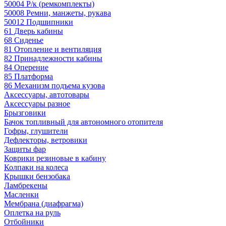
50004 Р/к (ремкомплекты)
50008 Ремни, манжеты, рукава
50012 Подшипники
61 Дверь кабины
68 Сиденье
81 Отопление и вентиляция
82 Принадлежности кабины
84 Оперение
85 Платформа
86 Механизм подъема кузова
Аксессуары, автотовары
Аксессуары разное
Брызговики
Бачок топливный для автономного отопителя
Гофры, глушители
Дефлекторы, ветровики
Защиты фар
Коврики резиновые в кабину
Колпаки на колеса
Крышки бензобака
Ламбрекены
Масленки
Мембрана (диафрагма)
Оплетка на руль
Отбойники