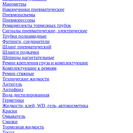
Манометры
Наконечники пневматические
Пневморазъемы
Пневморессоры
Ремкомплекты тормозных трубок
Сигналы пневматические, электрические
Трубки полиамидные
Фитинги, соединители
Шланг пневматический
Шланги подкачки
Шприцы нагнетательные
Ремни крепления груза и комплектующие
Комплектующие к ремням
Ремни стяжные
Технические жидкости
Антигель
Антифриз
Вода дистилированная
Герметики
Жидкости, клей, WD, гель, автокосметика
Краски
Омыватель
Смазки
Тормозная жидкость
Тосол