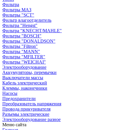
Фильтра
Фильтры МАЗ
Фильтры "SCT"
Фильтр влагоотделитель
Фильтра "Hengst"
Фильтра "KNECHT/MAHLE"
Фильтры "BOSCH"
Фильтры "DONALDSON"
Фильтры "Filtron"
Фильтры "MANN"
Фильтры "MFILTER"
Фильтры "WEICHAI"
Электрооборудование
Аккумуляторы, перемычки
Выключатели массы
Кабель электрический
Клеммы, наконечники
Насосы
Предохранители
Преобразователь напряжения
Провода прикуривателя
Разъемы электрические
Электрооборудование разное
Меню сайта
Главная