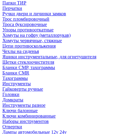
Папки ТИР
Перчатки
Ручки двери и личинки замков
Трос пломбировочный
Троса буксировочные
Упоры противооткатные
Хомуты на гофру (металлорукав)
Хомуты червячные, стяжные
Цепи противоскольжения
Чехлы на сиденья
Ящики инструментальные, для огнетушителя
Щетки стеклоочистителя
Бланки СМР, тахограммы
Бланки CMR
Тахограммы
Инструменты
Гайковерты ручные
Головки
Домкраты
Инструменты разное
Ключи балонные
Ключи комбинированные
Наборы инструментов
Отвертки
Лампы автомобильные 12v 24v