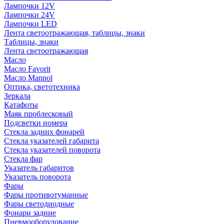
Лампочки 12V
Лампочки 24V
Лампочки LED
Лента светоотражающая, таблицы, знаки
Таблицы, знаки
Лента светоотражающая
Масло
Масло Favorit
Масло Mannol
Оптика, светотехника
Зеркала
Катафоты
Маяк проблесковый
Подсветки номера
Стекла задних фонарей
Стекла указателей габарита
Стекла указателей поворота
Стекла фар
Указатель габаритов
Указатель поворота
Фары
Фары противотуманные
Фары светодиодные
Фонари задние
Пневмооборудование